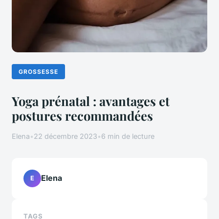
GROSSESSE
Yoga prénatal : avantages et
postures recommandées
Elena
•
22 décembre 2023
•
6 min de lecture
Elena
E
TAGS