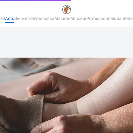
eil
Actu
Bien-être
Grossesse
Maladie
Minceur
Professionnels
Santé
Se