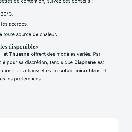
ettes de contention, suivez ces conseils :
 30°C.
r les accrocs.
 de toute source de chaleur.
es disponibles
n
, et
Thuasne
offrent des modèles variés. Par
ié pour sa discrétion, tandis que
Diaphane
est
ropose des chaussettes en
coton
,
microfibre
, et
es les préférences.