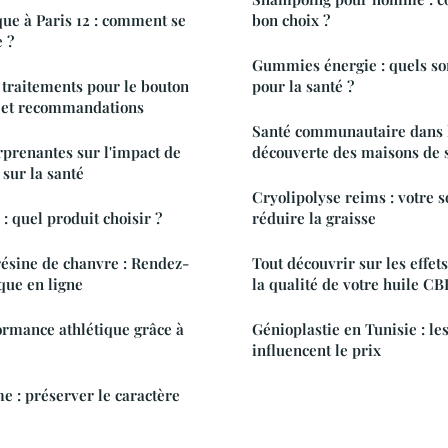
ue à Paris 12 : comment se
bon choix ?
 ?
Gummies énergie : quels so
traitements pour le bouton
pour la santé ?
s et recommandations
Santé communautaire dans l
rprenantes sur l'impact de
découverte des maisons de 
 sur la santé
Cryolipolyse reims : votre s
: quel produit choisir ?
réduire la graisse
 résine de chanvre : Rendez-
Tout découvrir sur les effet
que en ligne
la qualité de votre huile C
ormance athlétique grâce à
Génioplastie en Tunisie : le
influencent le prix
 : préserver le caractère