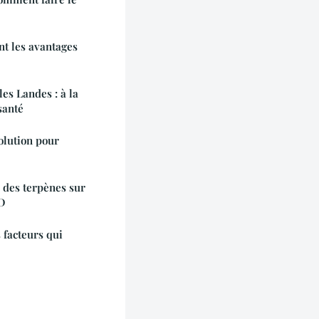
nt les avantages
es Landes : à la
santé
olution pour
s des terpènes sur
BD
s facteurs qui