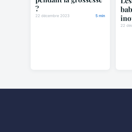
Les
?
bab
ino
22 décembre 2023
5 min
22 dé