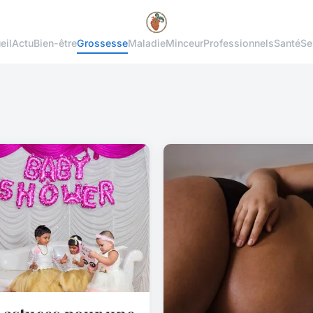
eil
Actu
Bien-être
Grossesse
Maladie
Minceur
Professionnels
Santé
Se