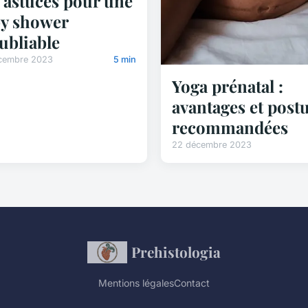
 astuces pour une
y shower
ubliable
cembre 2023
5 min
Yoga prénatal :
avantages et post
recommandées
22 décembre 2023
Prehistologia
Mentions légales
Contact