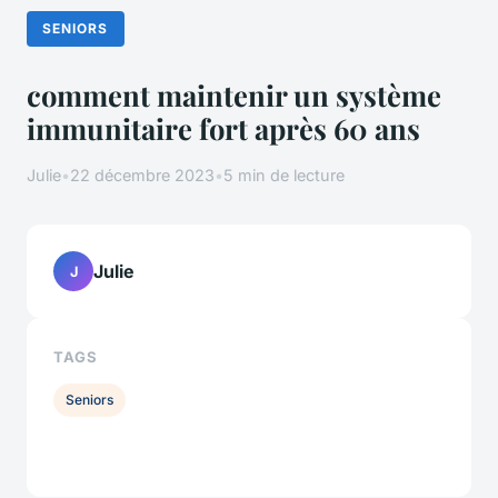
SENIORS
comment maintenir un système
immunitaire fort après 60 ans
Julie
•
22 décembre 2023
•
5 min de lecture
Julie
J
TAGS
Seniors